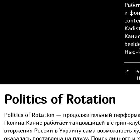
Работ
и фон
conte
Kadis
Канис
beeld
Нью-Й
📍
Ро
Нид
Politics of Rotation
Politics of Rotation — продолжительный перформа
Полина Канис работает танцовщицей в стрип-клу
вторжения России в Украину сама возможность х
оказалась поставлена на паузу. Поиск личного и 