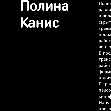
Полина
Полин
разли
и вид
Канис
скрыт
травм
произ
работ
вопло
В пос
транс
работ
форми
полит
Её ра
персо
киноф
Haus 
прогр