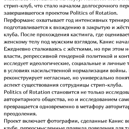
стрип-клуб, что стало началом долгосрочного пе
завершившегося проектом Politics of Rotation.
Перформанс охватывает год интенсивных трениров
подготавливается к вхождению в закрытую и жёст
клуба. После прохождения кастинга, где оценива
женскому телу под мужским взглядом, Канис нача
Ежедневно сталкиваясь с жёсткими, но при этом
власти, репрессивной гендерной политикой и кон
исследует идеологические, социальные и личные 
в условиях насильственной нормализации войны. 
реконструирует негласные, но универсально пон
аспект существования сотрудницы стрип-клуба.
Politics of Rotation становится не только исслед
авторитарного общества, но и исследованием сам
превращается одновременно в метафору авторита
преодоления.
Проект включает фотографии, сделанные Канис во
клубе, переосмысленные правила поведения для 