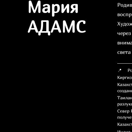
Мария
Родив
воспр
АДАМС
Худож
через
внима
света
📍 Ро
Киргиз
Казахс
создан
Таилан
разлук
Север 
получе
Казахс
Индия 