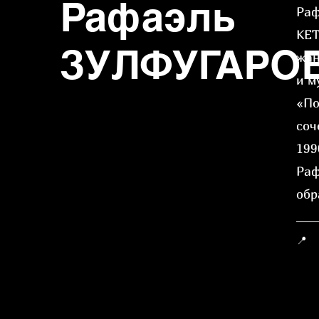
Рафаэль
Раф
KET
ЗУЛФУГАРО
жан
и м
«По
соч
199
Раф
обр
📍 
Аз
Гр
Фр