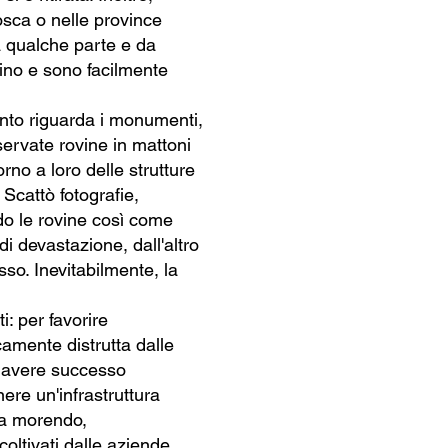
Mosca o nelle province
da qualche parte e da
icino e sono facilmente
anto riguarda i monumenti,
servate rovine in mattoni
rno a loro delle strutture
 Scattò fotografie,
do le rovine così come
i devastazione, dall'altro
sso. Inevitabilmente, la
i: per favorire
camente distrutta dalle
r avere successo
ere un'infrastruttura
sta morendo,
 coltivati dalle aziende