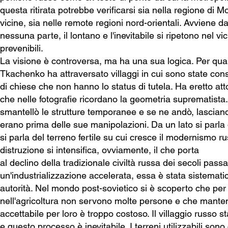
questa ritirata potrebbe verificarsi sia nella regione di 
vicine, sia nelle remote regioni nord-orientali. Avviene 
nessuna parte, il lontano e l'inevitabile si ripetono nel v
prevenibili.
La visione è controversa, ma ha una sua logica. Per qu
Tkachenko ha attraversato villaggi in cui sono state con
di chiese che non hanno lo status di tutela. Ha eretto atto
che nelle fotografie ricordano la geometria suprematista.
smantellò le strutture temporanee e se ne andò, lascian
erano prima delle sue manipolazioni. Da un lato si parla d
si parla del terreno fertile su cui cresce il modernismo ru
distruzione si intensifica, ovviamente, il che porta
al declino della tradizionale civiltà russa dei secoli passat
un'industrializzazione accelerata, essa è stata sistemati
autorità. Nel mondo post-sovietico si è scoperto che pe
nell'agricoltura non servono molte persone e che manten
accettabile per loro è troppo costoso. Il villaggio russo 
e questo processo è inevitabile. I terreni utilizzabili sono