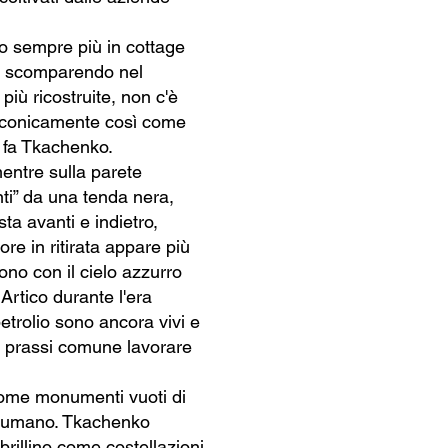
ndo sempre più in cottage
te scomparendo nel
più ricostruite, non c'è
inconicamente così come
e fa Tkachenko.
mentre sulla parete
nti” da una tenda nera,
ta avanti e indietro,
ore in ritirata appare più
ono con il cielo azzurro
 Artico durante l'era
petrolio sono ancora vivi e
mai prassi comune lavorare
come monumenti vuoti di
 disumano. Tkachenko
brillino come costellazioni