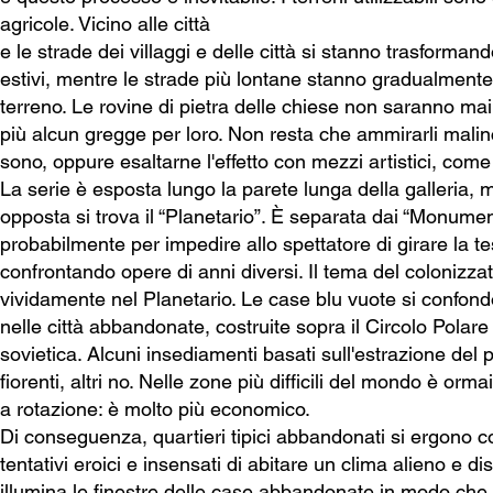
agricole. Vicino alle città
e le strade dei villaggi e delle città si stanno trasforma
estivi, mentre le strade più lontane stanno gradualmen
terreno. Le rovine di pietra delle chiese non saranno mai 
più alcun gregge per loro. Non resta che ammirarli mal
sono, oppure esaltarne l'effetto con mezzi artistici, com
La serie è esposta lungo la parete lunga della galleria, 
opposta si trova il “Planetario”. È separata dai “Monume
probabilmente per impedire allo spettatore di girare la tes
confrontando opere di anni diversi. Il tema del colonizzat
vividamente nel Planetario. Le case blu vuote si confond
nelle città abbandonate, costruite sopra il Circolo Polare
sovietica. Alcuni insediamenti basati sull'estrazione del 
fiorenti, altri no. Nelle zone più difficili del mondo è or
a rotazione: è molto più economico.
Di conseguenza, quartieri tipici abbandonati si ergono 
tentativi eroici e insensati di abitare un clima alieno e
illumina le finestre delle case abbandonate in modo che 