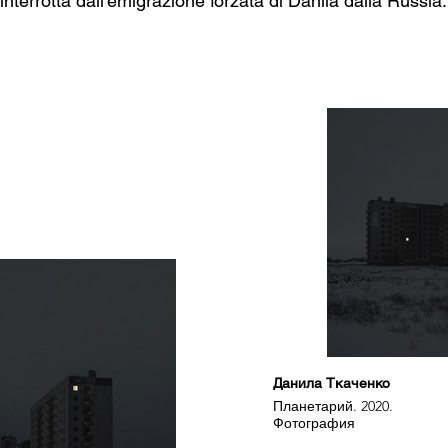
interrotta dall'emigrazione forzata di Danila dalla Russia.
Данила Ткаченко
Планетарий. 2020.
Фотография