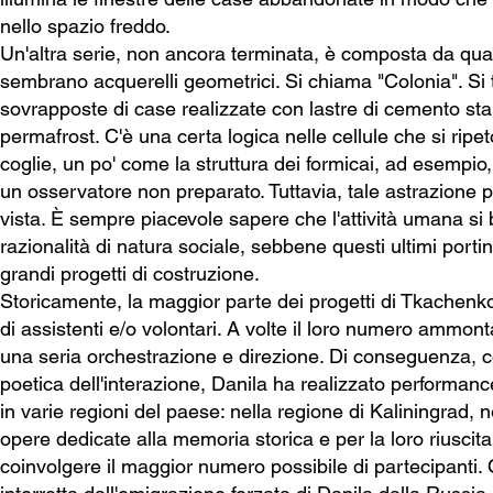
nello spazio freddo.
Un'altra serie, non ancora terminata, è composta da quat
sembrano acquerelli geometrici. Si chiama "Colonia". Si tr
sovrapposte di case realizzate con lastre di cemento st
permafrost. C'è una certa logica nelle cellule che si ripet
coglie, un po' come la struttura dei formicai, ad esempio,
un osservatore non preparato. Tuttavia, tale astrazione p
vista. È sempre piacevole sapere che l'attività umana si 
razionalità di natura sociale, sebbene questi ultimi porti
grandi progetti di costruzione.
Storicamente, la maggior parte dei progetti di Tkachenko 
di assistenti e/o volontari. A volte il loro numero ammon
una seria orchestrazione e direzione. Di conseguenza, c
poetica dell'interazione, Danila ha realizzato performanc
in varie regioni del paese: nella regione di Kaliningrad, nel
opere dedicate alla memoria storica e per la loro riuscit
coinvolgere il maggior numero possibile di partecipanti. 